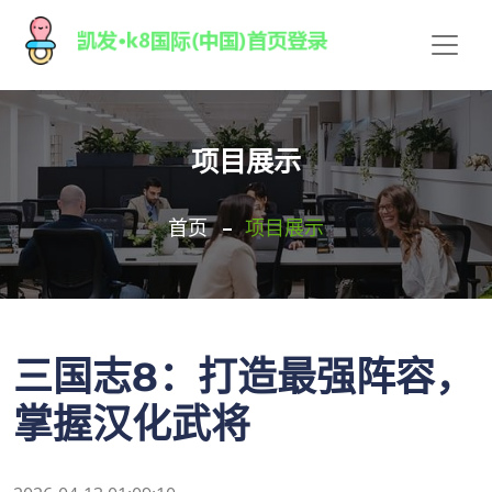
项目展示
首页
项目展示
三国志8：打造最强阵容，
掌握汉化武将