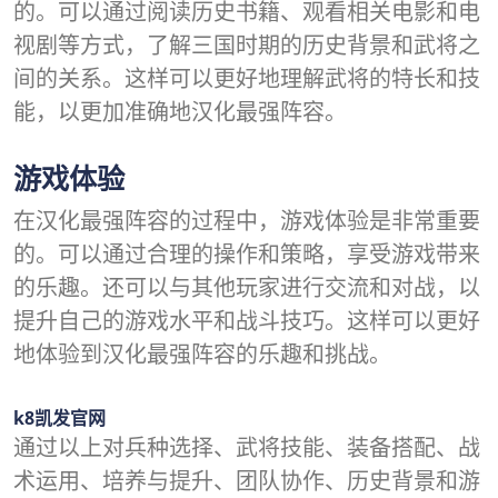
的。可以通过阅读历史书籍、观看相关电影和电
视剧等方式，了解三国时期的历史背景和武将之
间的关系。这样可以更好地理解武将的特长和技
能，以更加准确地汉化最强阵容。
游戏体验
在汉化最强阵容的过程中，游戏体验是非常重要
的。可以通过合理的操作和策略，享受游戏带来
的乐趣。还可以与其他玩家进行交流和对战，以
提升自己的游戏水平和战斗技巧。这样可以更好
地体验到汉化最强阵容的乐趣和挑战。
k8凯发官网
通过以上对兵种选择、武将技能、装备搭配、战
术运用、培养与提升、团队协作、历史背景和游