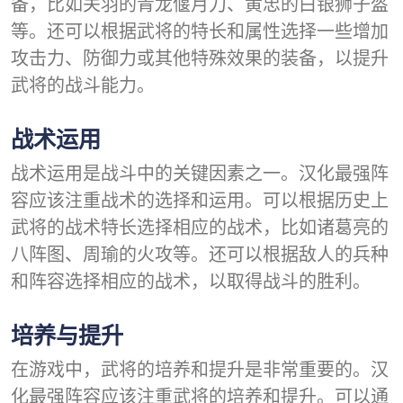
备，比如关羽的青龙偃月刀、黄忠的白银狮子盔
等。还可以根据武将的特长和属性选择一些增加
攻击力、防御力或其他特殊效果的装备，以提升
武将的战斗能力。
战术运用
战术运用是战斗中的关键因素之一。汉化最强阵
容应该注重战术的选择和运用。可以根据历史上
武将的战术特长选择相应的战术，比如诸葛亮的
八阵图、周瑜的火攻等。还可以根据敌人的兵种
和阵容选择相应的战术，以取得战斗的胜利。
培养与提升
在游戏中，武将的培养和提升是非常重要的。汉
化最强阵容应该注重武将的培养和提升。可以通