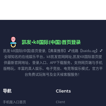
凯发·k8国际(中国)首页登录,【弗莱推荐】💕线路【baidu.ag】💕
全球知名的在线娱乐平台，k8凯发官网网址,凯发K8国际首页提
供最新官网地址、登录入口、APP下载服务，支持网页端与手机
版畅玩，丰富的真人娱乐、电子竞技、电竞等娱乐模式，官方平
台免费试玩账号及全天候客服服务！
导航
Clients
手机版入口首页
Client