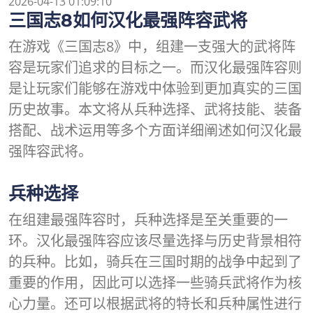
2026-04-13 01:09:10
三国志8如何汉化最强阵容武将
在游戏《三国志8》中，组建一支强大的武将阵
容是玩家们追求的目标之一。而汉化最强阵容则
是让玩家们能够在游戏中体验到更加真实的三国
历史故事。本文将从兵种选择、武将技能、装备
搭配、战术运用等多个方面详细阐述如何汉化最
强阵容武将。
兵种选择
在组建最强阵容时，兵种选择是至关重要的一
环。汉化最强阵容应该尽量选择与历史背景相符
的兵种。比如，骑兵在三国时期的战争中起到了
重要的作用，因此可以选择一些骑兵武将作为核
心力量。还可以根据武将的特长和兵种属性进行