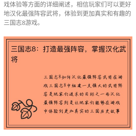
戏体验等方面的详细阐述，相信玩家们可以更好
地汉化最强阵容武将，体验到更加真实和有趣的
三国志8游戏。