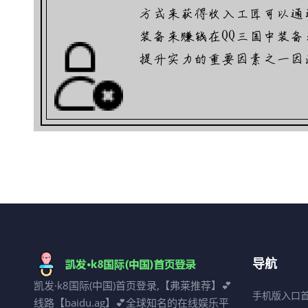
导航
凯发·k8国际(中国)首页登录,【弗莱推荐】💕
手机版入口
线路【baidu.ag】💕全球知名的在线娱乐平