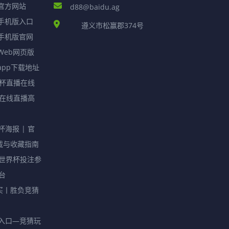
官方网站
d88@baidu.ag
手机版入口
遵义市松赢郡374号
手机版官网
Web网页版
app下载地址
界杯直播在线
杯在线直播高
杯海报 | 官
载与收藏指南
-世界杯投注参
台
买丨胜负竞猜
球入口—竞猜玩