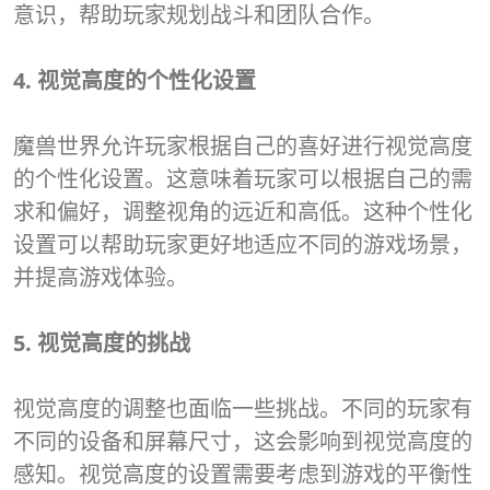
意识，帮助玩家规划战斗和团队合作。
4. 视觉高度的个性化设置
魔兽世界允许玩家根据自己的喜好进行视觉高度
的个性化设置。这意味着玩家可以根据自己的需
求和偏好，调整视角的远近和高低。这种个性化
设置可以帮助玩家更好地适应不同的游戏场景，
并提高游戏体验。
5. 视觉高度的挑战
视觉高度的调整也面临一些挑战。不同的玩家有
不同的设备和屏幕尺寸，这会影响到视觉高度的
感知。视觉高度的设置需要考虑到游戏的平衡性