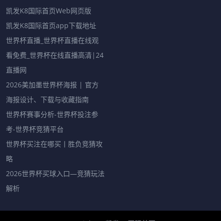
凯发K8国际首页Web网页版
凯发K8国际首页app下载地址
世界杯直播_世界杯直播在线观
看免费_世界杯在线直播高清|24
直播网
2026美加墨世界杯海报 | 官方
海报设计、下载与收藏指南
世界杯赛事分析-世界杯投注参
考-世界杯竞猜平台
世界杯买注在哪买丨胜负竞猜攻
略
2026世界杯买球入口—竞猜玩法
解析